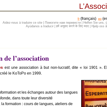
L’Associ
(français)
(e
fr
eo
Aidez-nous à traduire ce site | Помогите нам перевести | Helfen Sie uns
Ayúdanos a traducir | हमें अनुवाद करने के लिए मदद | Hjelp os
 de l’association
es
est une association à but non-lucratif, dite « loi 1901 ». E
 créé le KoToPo en 1999.
’information et les échanges autour des langues
Monde, dans toute leur diversité
 la formation : cours de langues, ateliers de