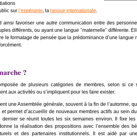
tiations
ublic sur
l’espéranto
, la
langue internationale
.
d ainsi favoriser une autre communication entre des personne
ples différents, ou ayant une langue "maternelle" différente. El
tre le formatage de pensée que la prédominance d’une langue 
forcément.
marche ?
composée de plusieurs catégories de membres, selon si ce 
nt aux activités ou s’impliquent pour les faire exister.
ient une Assemblée générale, souvent à la fin de l’automne, qui
s et permet d’accueillir de nouveaux membres actifs au sein d
 dernier se réunit toutes les six semaines environ. Il fixe le
rdonne la réalisation des propositions avec l’ensemble des b
turels et des partenaires institutionnels. Il est aidé par u