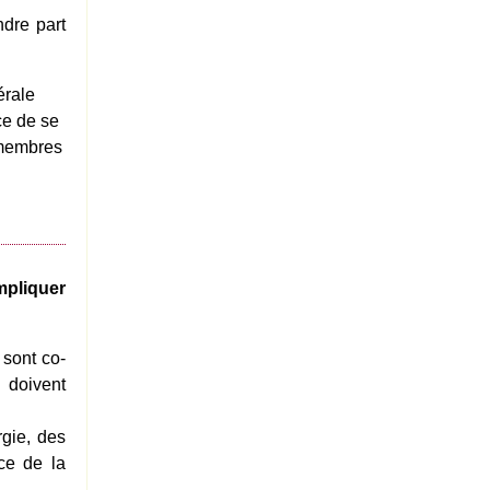
ndre part
érale
ce de se
 membres
mpliquer
 sont co-
s doivent
rgie, des
ce de la