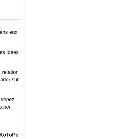
Sans eux,
.
des idées
relation
arler sur
 venez
o.net
le KoToPo