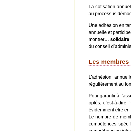
La cotisation annuel
au processus démocra
Une adhésion en tan
annuelle et particip
montrer…
solidaire
du conseil d’administ
Les membres a
L’adhésion annuel
régulièrement au fon
Pour garantir à l’as
optés, c’est-à-dire
évidemment être en ac
Le nombre de membre
compétences spécif
compréhension intern