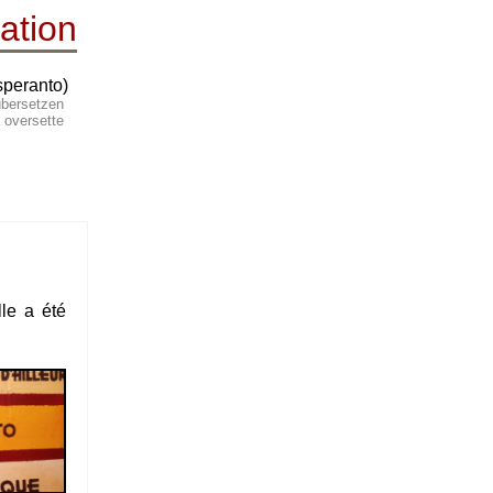
ation
speranto)
, übersetzen
s å oversette
lle a été