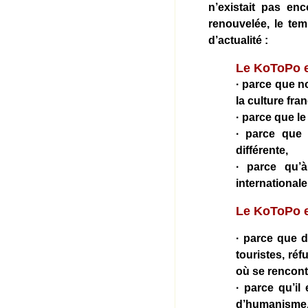
n’existait pas enc
renouvelée, le te
d’actualité :
Le KoToPo e
· parce que 
la culture fr
· parce que le
· parce que 
différente,
· parce qu’à
international
Le KoToPo es
· parce que d
touristes, ré
où se rencont
· parce qu’il
d’humanisme