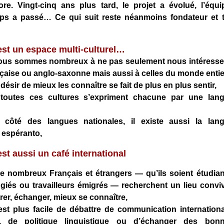
ore. Vingt-cinq ans plus tard, le projet a évolué, l’équi
mps a passé… Ce qui suit reste néanmoins fondateur et 
st un espace multi-culturel…
nous sommes nombreux à ne pas seulement nous intéresse
ançaise ou anglo-saxonne mais aussi à celles du monde entie
 désir de mieux les connaître se fait de plus en plus sentir,
toutes ces cultures s’expriment chacune par une lan
 côté des langues nationales, il existe aussi la lan
e espéranto,
t aussi un café international
e nombreux Français et étrangers — qu’ils soient étudian
fugiés ou travailleurs émigrés — recherchent un lieu conviv
rer, échanger, mieux se connaître,
 est plus facile de débattre de communication internationa
, de politique linguistique ou d’échanger des bon