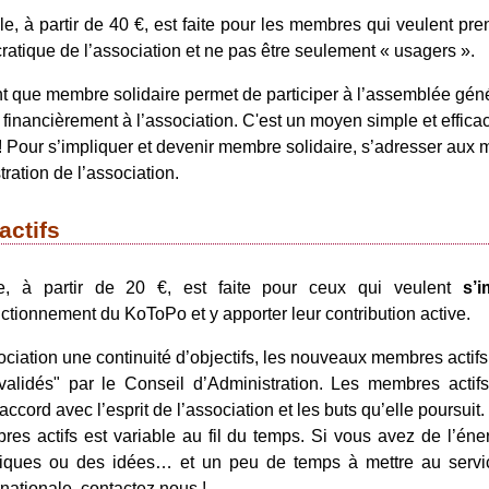
le, à partir de 40 €, est faite pour les membres qui veulent pre
tique de l’association et ne pas être seulement « usagers ».
t que membre solidaire permet de participer à l’assemblée gén
e financièrement à l’association. C'est un moyen simple et effica
! Pour s’impliquer et devenir membre solidaire, s’adresser aux
ration de l’association.
ctifs
le, à partir de 20 €, est faite pour ceux qui veulent
s’i
ctionnement du KoToPo et y apporter leur contribution active.
sociation une continuité d’objectifs, les nouveaux membres actifs
 "validés" par le Conseil d’Administration. Les membres actif
cord avec l’esprit de l’association et les buts qu’elle poursuit.
s actifs est variable au fil du temps. Si vous avez de l’éne
iques ou des idées… et un peu de temps à mettre au servi
ationale, contactez nous !