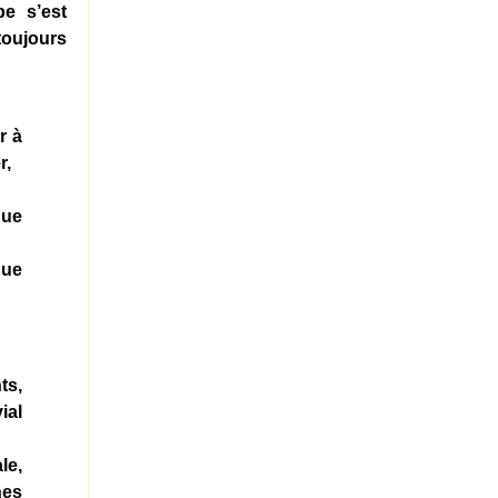
pe s’est
toujours
r à
r,
gue
gue
ts,
ial
le,
nes