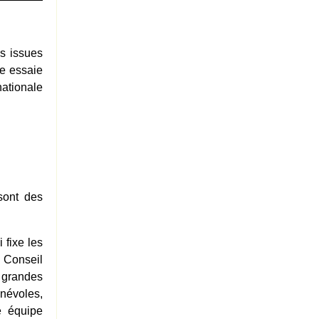
s issues
le essaie
nationale
sont des
 fixe les
u Conseil
s grandes
énévoles,
ne équipe