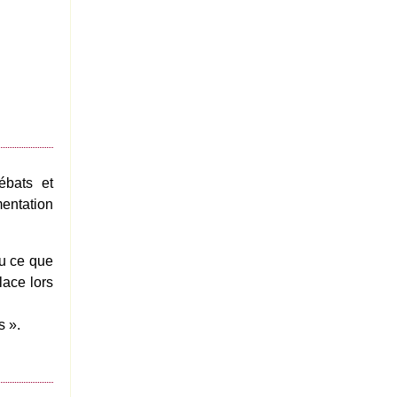
ébats et
mentation
u ce que
lace lors
s ».