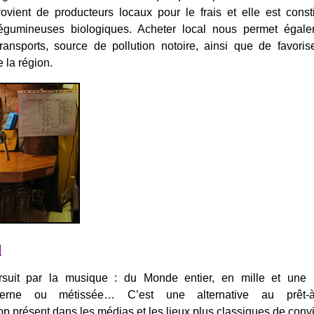
rovient de producteurs locaux pour le frais et elle est cons
égumineuses biologiques. Acheter local nous permet égal
ransports, source de pollution notoire, ainsi que de favoris
la région.
l
suit par la musique : du Monde entier, en mille et une 
moderne ou métissée… C’est une alternative au prêt-à-
 présent dans les médias et les lieux plus classiques de convivi