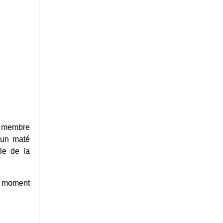
un membre
 un maté
le de la
n moment