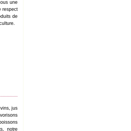
nous une
e respect
oduits de
ulture.
vins, jus
avorisons
boissons
s, notre