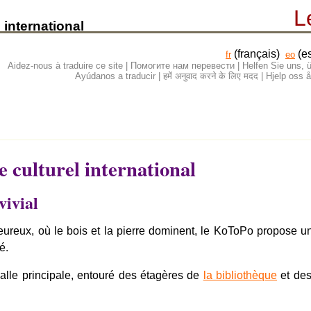
L
 international
(français)
(e
fr
eo
Aidez-nous à traduire ce site | Помогите нам перевести | Helfen Sie uns
Ayúdanos a traducir | हमें अनुवाद करने के लिए मदद | Hjelp os
e culturel international
vivial
ureux, où le bois et la pierre dominent, le KoToPo propose u
é.
 salle principale, entouré des étagères de
la bibliothèque
et de