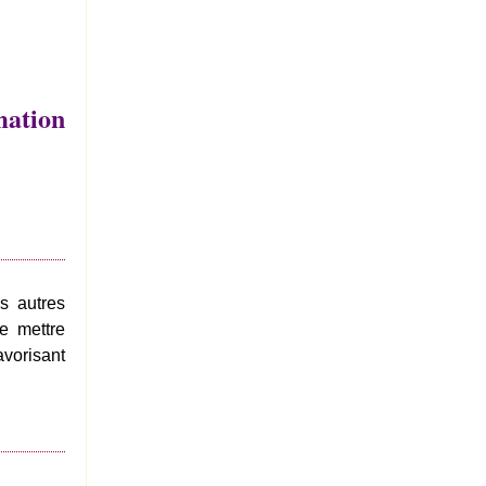
mation
s autres
e mettre
avorisant