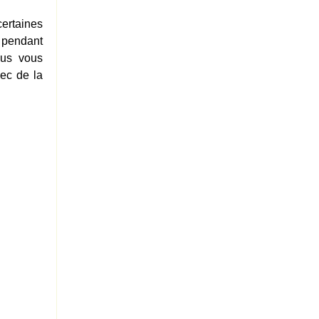
certaines
 pendant
ous vous
ec de la