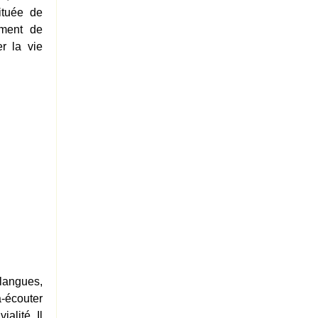
tituée de
ement de
er la vie
langues,
écouter
alité. Il