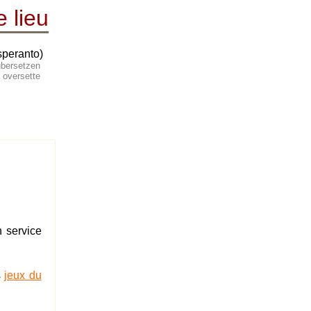
e lieu
speranto)
, übersetzen
s å oversette
n service
s
jeux du