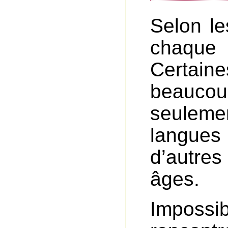
Selon le
chaque 
Certai
beauco
seulemen
langues 
d’autre
âges.
Impossi