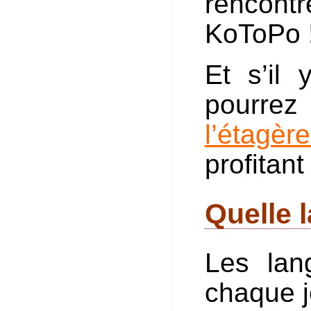
rencont
KoToPo 
Et s’il
pourrez
l’étagè
profitan
Quelle l
Les lan
chaque j