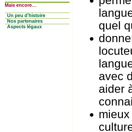
permet
Mais encore…
langue
Un peu d’histoire
Nos partenaires
quel q
Aspects légaux
donner
locute
langue
avec d
aider 
connai
mieux 
culture