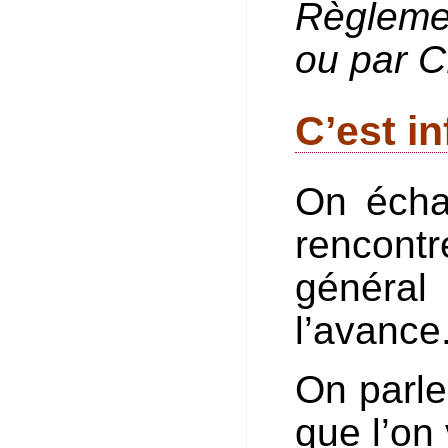
Règleme
ou par C
C’est i
On écha
rencontr
généra
l’avance
On parle
que l’on 