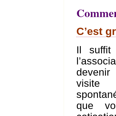
Comment
C’est gr
Il suff
l’assoc
devenir
visit
spontan
que vo