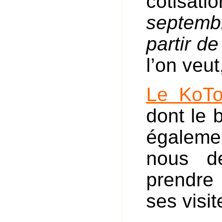
cotisat
septemb
partir d
l’on veu
Le KoTo
dont le 
égalemen
nous d
prendre
ses visit