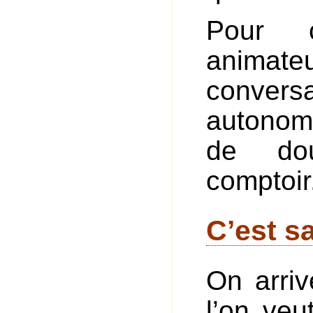
Pour c
animateu
conversa
autonom
de dou
comptoir
C’est s
On arriv
l’on veu