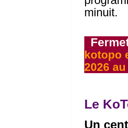
programm
minuit.
Fermet
kotopo e
2026 au 
Le KoT
Un cent