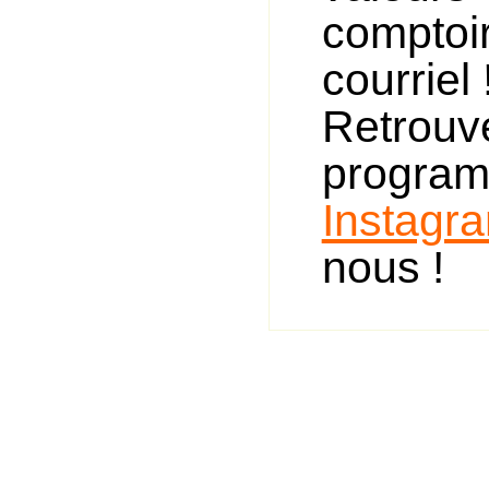
comptoi
courriel 
Retro
progra
Instagr
nous !