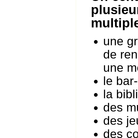
plusieu
multiple
une gr
de ren
une m
le bar
la bib
des mu
des j
des co