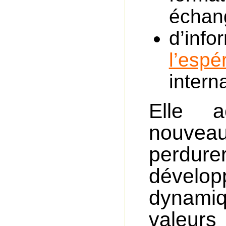
échan
d’info
l’espé
intern
Elle a
nouveau
perdurer
dével
dynamiq
valeur