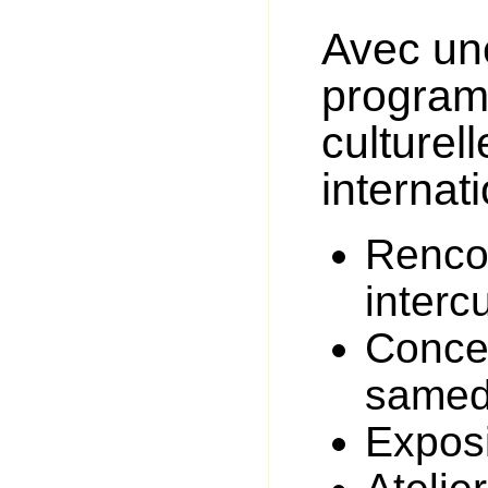
Avec un
program
culturell
internati
Rencon
interc
Concer
samed
Exposi