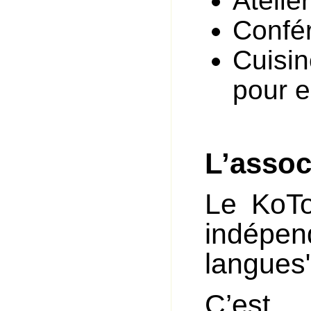
Atelie
Confér
Cuisi
pour 
L’assoc
Le KoTo
indépend
langues"
C’es