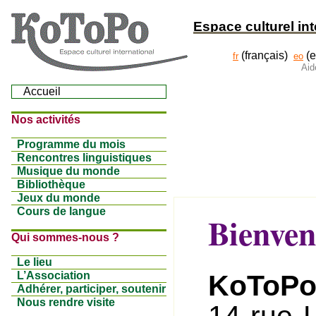
Espace culturel inte
(français)
(e
fr
eo
Aid
Accueil
Nos activités
Programme du mois
Rencontres linguistiques
Musique du monde
Bibliothèque
Jeux du monde
Cours de langue
Bienve
Qui sommes-nous ?
Le lieu
KoToP
L’Association
Adhérer, participer, soutenir
Nous rendre visite
14 rue 