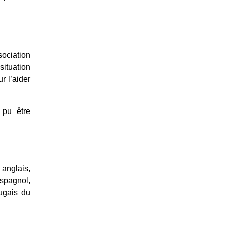
sociation
situation
r l’aider
 pu être
anglais,
spagnol,
tugais du