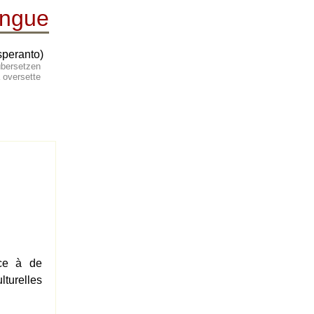
angue
speranto)
, übersetzen
s å oversette
âce à de
ulturelles