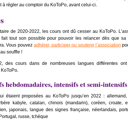
est à régler au comptoir du KoToPo, avant celui-ci.
s
itaire de 2020-2022, les cours ont dû cesser au KoToPo. L’as
 fait tout son possible pour pouvoir les relancer dès que sa 
ttra. Vous pouvez
adhérer, participer ou soutenir l’association
pou
au souffle !
2, des cours dans de nombreuses langues différentes ont
u KoToPo.
fs hebdomadaires, intensifs et semi-intensifs
qui étaient proposées au KoToPo jusqu’en 2022 : allemand, 
bère kabyle, catalan, chinois (mandarin), coréen, croate, e
lien, japonais, langue des signes française, néerlandais, por
 Portugal, russe, tchèque