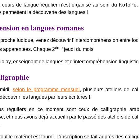
 cours de langue régulier n’est organisé au sein du KoToPo,
 permettent la découverte des langues !
ension en langues romanes
pproche ludique, venez découvrir l’intercompréhension entre loc
ème
es apparentées. Chaque 2
jeudi du mois.
olay, enseignant de langues et d’intercompréhension linguistiq
lligraphie
-midi,
selon le programme mensuel
, plusieurs ateliers de cal
écouvrir les langues par leurs écritures !
lus réguliers en ce moment sont ceux de calligraphie ara
se, et nous avons déjà accueilli par le passé des ateliers de cal
.
tout le matériel est fourni. L’inscription se fait auprès des callig