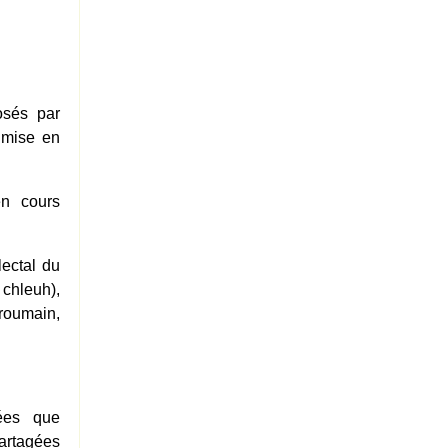
osés par
a mise en
en cours
lectal du
 chleuh),
 roumain,
nées que
partagées