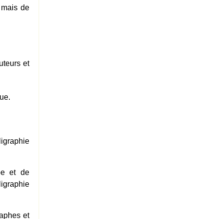
 mais de
uteurs et
ue.
ligraphie
be et de
ligraphie
raphes et