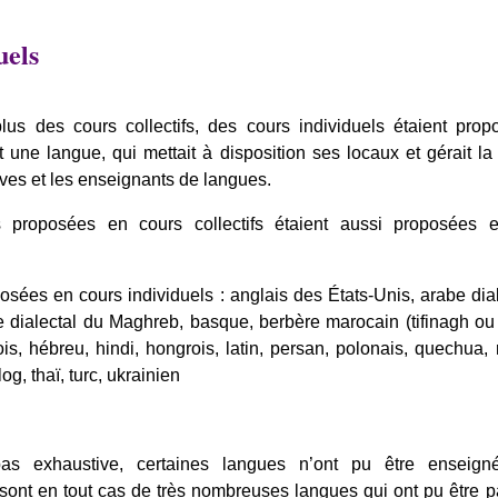
uels
us des cours collectifs, des cours individuels étaient prop
et une langue, qui mettait à disposition ses locaux et gérait l
lèves et les enseignants de langues.
 proposées en cours collectifs étaient aussi proposées 
sées en cours individuels : anglais des États-Unis, arabe dia
e dialectal du Maghreb, basque, berbère marocain (tifinagh ou
ois, hébreu, hindi, hongrois, latin, persan, polonais, quechua,
og, thaï, turc, ukrainien
 pas exhaustive, certaines langues n’ont pu être enseig
sont en tout cas de très nombreuses langues qui ont pu être 