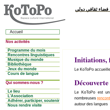
فضاء ثقافي دولي
Accueil
Nos activités
Programme du mois
Rencontres linguistiques
Initiations,
Musique du monde
Bibliothèque
Jeux du monde
Le KoToPo accueille
Cours de langue
Découverte 
Qui sommes-nous ?
Le lieu
Le KoToPo est un l
L’Association
nombreuses
rencont
Adhérer, participer, soutenir
autour des langues
Nous rendre visite