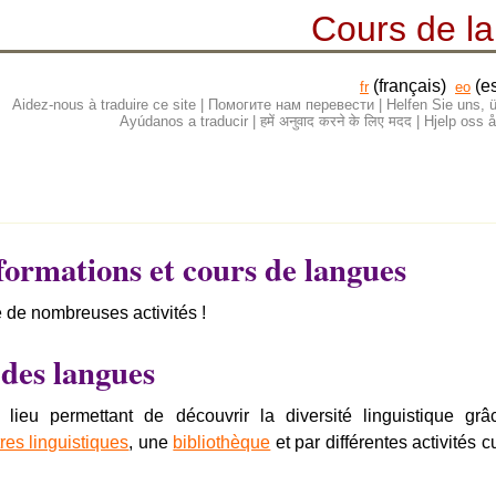
Cours de l
(français)
(e
fr
eo
Aidez-nous à traduire ce site | Помогите нам перевести | Helfen Sie uns
Ayúdanos a traducir | हमें अनुवाद करने के लिए मदद | Hjelp os
 formations et cours de langues
 de nombreuses activités !
des langues
ieu permettant de découvrir la diversité linguistique gr
res linguistiques
, une
bibliothèque
et par différentes activités c